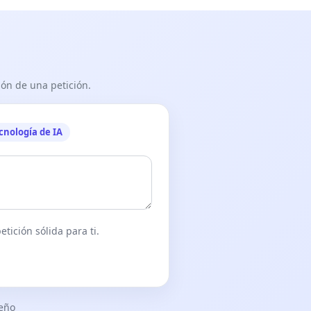
ón de una petición.
cnología de IA
tición sólida para ti.
seño