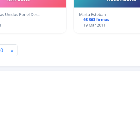
tas Unidos Por el Der…
Marta Esteban
s
68 363 firmas
1
19 Mar 2011
20
»