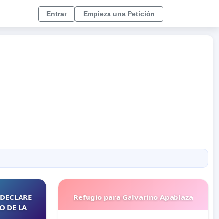
Entrar
Empieza una Petición
 DECLARE
Refugio para Galvarino Apablaza
O DE LA